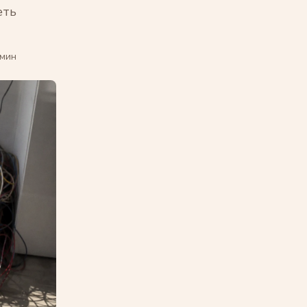
еть
 мин