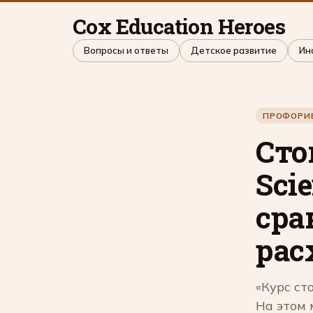
Cox Education Heroes
Вопросы и ответы
Детское развитие
Ин
ПРОФОРИЕ
Сто
Sci
сра
рас
«Курс ст
На этом 