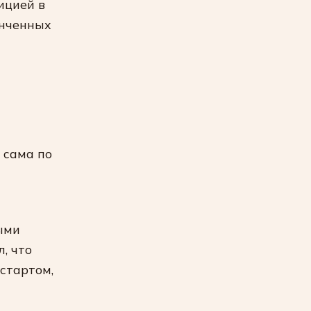
ицией в
онченных
 сама по
ыми
, что
стартом,