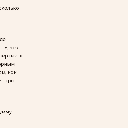
сколько
до
ть, что
пертиза»
ьерным
ом, как
ез три
сумму