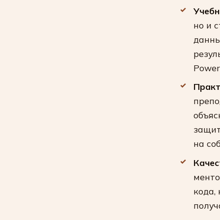
Учебн
но и 
данны
резул
PowerP
Практ
препо
объяс
защит
на со
Качес
менто
кода,
получ