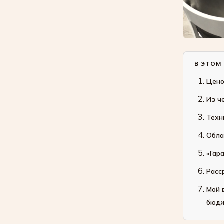
В ЭТОМ
Цено
Из ч
Техн
Обла
«Гар
Расс
Мой 
бюд