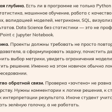
ая глубина.
Есть ли в программе не только Python 
статистика, машинное обучение, работа с качеств
х, валидацией моделей, метриками, SQL, визуали
ьтатов. Data Science без статистики — это не проф
oint с Jupyter Notebook.
ика.
Проекты должны требовать не просто повто
давателя, а сформулировать задачу, почистить д
нить выбор метрики, увидеть ограничения модели
ить решение. Именно на этом новичок обычно ло
беседовании.
тво обратной связи.
Проверка «зачтено» не равна
рству. Нужны комментарии к логике решения, к с
 к интерпретации результата. Иначе студент учит
ать зелёную галочку, а не работать.