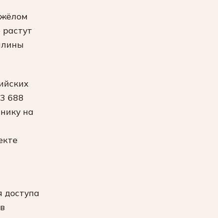
яжёлом
 растут
иплины
ийских
3 688
ннику на
екте
я доступа
 в