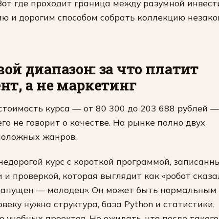
Вот где проходит граница между разумной инвест
ю и дорогим способом собрать коллекцию незак
ой диапазон: за что платит
нт, а не маркетинг
стоимость курса — от 80 300 до 203 688 рублей —
его не говорит о качестве. На рынке полно двух
положных жанров.
недорогой курс с короткой программой, записанн
 и проверкой, которая выглядит как «робот сказал
запущен — молодец». Он может быть нормальным 
овеку нужна структура, база Python и статистики,
о учебных проектов. Но ожидать, что после такого