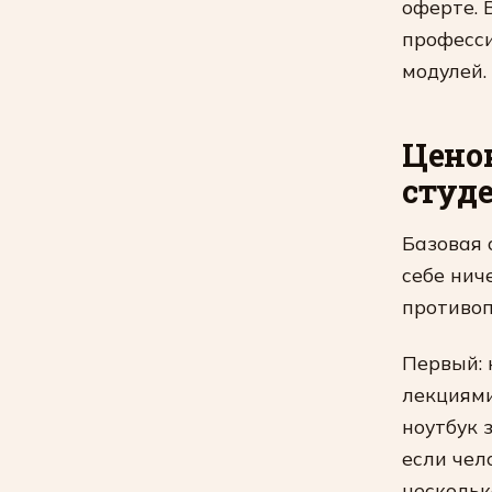
оферте. 
професси
модулей.
Ценов
студе
Базовая 
себе нич
противо
Первый: 
лекциями
ноутбук 
если чел
нескольк