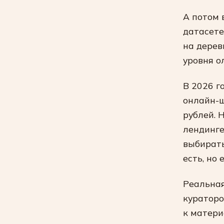
А потом 
датасете
на дерев
уровня о
В 2026 г
онлайн-ш
рублей. 
лендинге
выбирать
есть, но
Реальная
кураторо
к матери