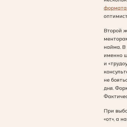
формата
оптимист
Второй ж
менторам
найма. В
именно ш
и «трудо
консульт
не боять
дня. Фор
Фактичес
При выбо
«от», а н