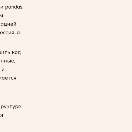
и pandas,
ом
зацией
ессия, а
рить код
анные,
 и
мается
труктуре
ся