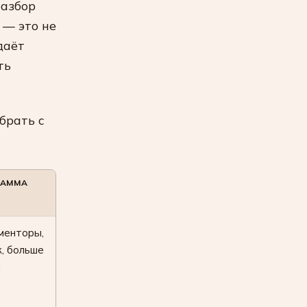
разбор
 — это не
даёт
ть
брать с
РАММА
менторы,
, больше
я