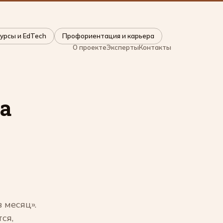
урсы и EdTech
Профориентация и карьера
О проекте
Эксперты
Контакты
a
 месяц».
ся,