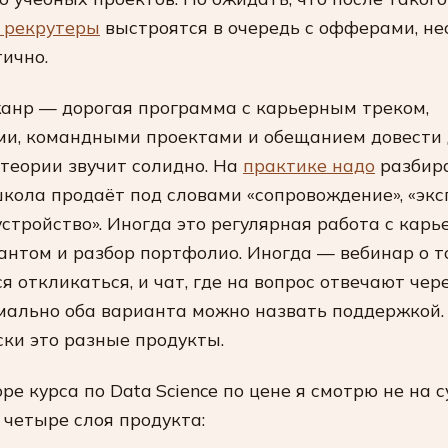
 рекрутеры
выстроятся в очередь с офферами, не
ично.
анр — дорогая программа с карьерным треком,
и, командными проектами и обещанием довести 
 теории звучит солидно. На
практике надо
разбира
кола продаёт под словами «сопровождение», «экс
устройство». Иногда это регулярная работа с кар
антом и разбор портфолио. Иногда — вебинар о т
ся откликаться, и чат, где на вопрос отвечают чер
мально оба варианта можно назвать поддержкой.
ки это разные продукты.
ре курса по Data Science по цене я смотрю не на 
а четыре слоя продукта: